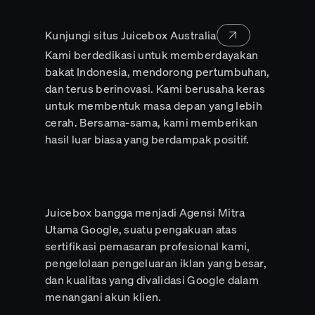
new
tab
Kunjungi situs Juicebox Australia
Kami berdedikasi untuk memberdayakan
bakat Indonesia, mendorong pertumbuhan,
dan terus berinovasi. Kami berusaha keras
untuk membentuk masa depan yang lebih
cerah. Bersama-sama, kami memberikan
hasil luar biasa yang berdampak positif.
Juicebox bangga menjadi Agensi Mitra
Utama Google, suatu pengakuan atas
sertifikasi pemasaran profesional kami,
pengelolaan pengeluaran iklan yang besar,
dan kualitas yang divalidasi Google dalam
menangani akun klien.