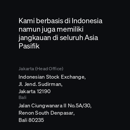
Kami berbasis di Indonesia
namun juga memiliki
jangkauan di seluruh Asia
Pasifik
Jakarta (Head Office)
Indonesian Stock Exchange,
Jl. Jend. Sudirman,
Opens
Jakarta 12190
in
Bali
a
Jalan Ciungwanara II No.5A/30,
new
tab
Renon South Denpasar,
Opens
Bali 80235
in
a