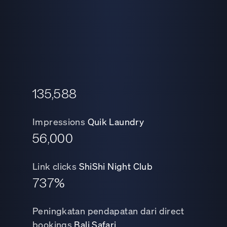
135,588
Impressions
Quik Laundry
56,000
Link clicks
ShiShi Night Club
737%
Peningkatan pendapatan dari direct
bookings
Bali Safari