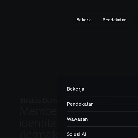
Bekerja
Pendekatan
Work
Insights
Get in touch.
Bekerja
Stratos Dermatology and Laser
Pendekatan
Impact
Membentuk
identitas
Wawasan
Careers
dermatologi
Solusi AI